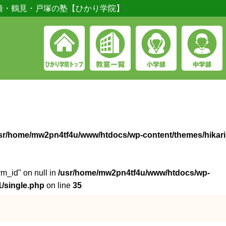
崎・鶴見・戸塚の塾【ひかり学院】
sr/home/mw2pn4tf4u/www/htdocs/wp-content/themes/hikari
rm_id" on null in
/usr/home/mw2pn4tf4u/www/htdocs/wp-
/single.php
on line
35