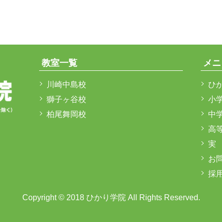
教室一覧
メニ
川崎中島校
ひ
獅子ヶ谷校
小
柏尾舞岡校
中
高
実
お
採
Copyright © 2018 ひかり学院 All Rights Reserved.