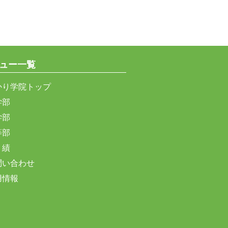
ュー一覧
かり学院トップ
学部
学部
等部
 績
問い合わせ
用情報