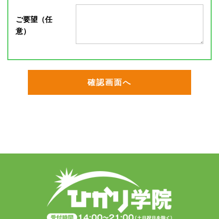
ご要望（任
意）