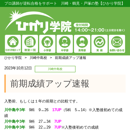
プロ講師が逆転合格をサポート 川崎・鶴見・戸塚の塾【ひかり学院】
ひかり学院
>
川崎中島校
>
前期成績アップ速報
2023年10月12日
川崎中島校
前期成績アップ速報
入塾前、もしくは１年の前期との比較です。
川中島中3年
9科 9→26
17UP
（5科 5→14）
※入塾後初めての成
績
川中島中3年
9科 27→34
7UP
川中島中3年
9科 22→29
7UP
※入塾後初めての成績