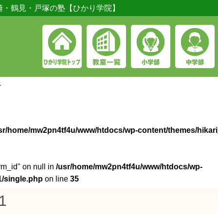
崎・鶴見・戸塚の塾【ひかり学院】
1
sr/home/mw2pn4tf4u/www/htdocs/wp-content/themes/hikari
rm_id" on null in
/usr/home/mw2pn4tf4u/www/htdocs/wp-
/single.php
on line
35
e1