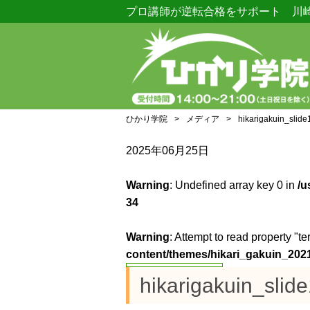
プロ講師が逆転合格をサポート 川
ひかり学院
>
メディア
>
hikarigakuin_slide
2025年06月25日
Warning
: Undefined array key 0 in
/u
34
Warning
: Attempt to read property "te
content/themes/hikari_gakuin_2021
hikarigakuin_slid