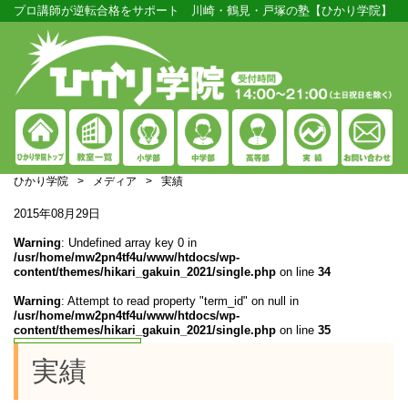
プロ講師が逆転合格をサポート 川崎・鶴見・戸塚の塾【ひかり学院】
ひかり学院
>
メディア
>
実績
2015年08月29日
Warning
: Undefined array key 0 in
/usr/home/mw2pn4tf4u/www/htdocs/wp-
content/themes/hikari_gakuin_2021/single.php
on line
34
Warning
: Attempt to read property "term_id" on null in
/usr/home/mw2pn4tf4u/www/htdocs/wp-
content/themes/hikari_gakuin_2021/single.php
on line
35
実績