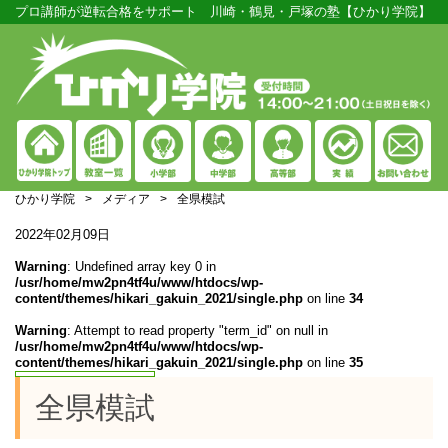
プロ講師が逆転合格をサポート 川崎・鶴見・戸塚の塾【ひかり学院】
ひかり学院
>
メディア
>
全県模試
2022年02月09日
Warning
: Undefined array key 0 in
/usr/home/mw2pn4tf4u/www/htdocs/wp-
content/themes/hikari_gakuin_2021/single.php
on line
34
Warning
: Attempt to read property "term_id" on null in
/usr/home/mw2pn4tf4u/www/htdocs/wp-
content/themes/hikari_gakuin_2021/single.php
on line
35
全県模試